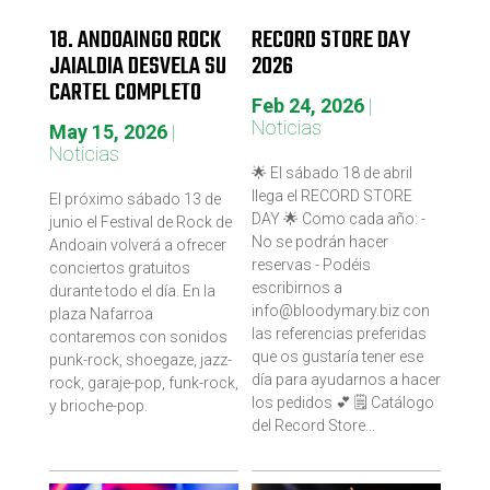
18. ANDOAINGO ROCK
RECORD STORE DAY
JAIALDIA DESVELA SU
2026
CARTEL COMPLETO
Feb 24, 2026
|
Noticias
May 15, 2026
|
Noticias
🌟 El sábado 18 de abril
llega el RECORD STORE
El próximo sábado 13 de
DAY 🌟 Como cada año: -
junio el Festival de Rock de
No se podrán hacer
Andoain volverá a ofrecer
reservas - Podéis
conciertos gratuitos
escribirnos a
durante todo el día. En la
info@bloodymary.biz con
plaza Nafarroa
las referencias preferidas
contaremos con sonidos
que os gustaría tener ese
punk-rock, shoegaze, jazz-
día para ayudarnos a hacer
rock, garaje-pop, funk-rock,
los pedidos 💕 🗒 Catálogo
y brioche-pop.
del Record Store...