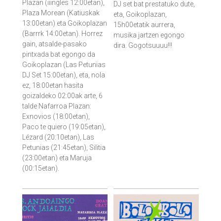
Plazan (iiingles 12:00etan),
DJ set bat prestatuko dute,
Plaza Morean (Katiuskak
eta, Goikoplazan,
13:00etan) eta Goikoplazan
15h00etatik aurrera,
(Barrrk 14:00etan). Horrez
musika jartzen egongo
gain, atsalde-pasako
dira. Gogotsuuuu!!!
pintxada bat egongo da
Goikoplazan (Las Petunias
DJ Set 15:00etan), eta, nola
ez, 18:00etan hasita
goizaldeko 02:00ak arte, 6
talde Nafarroa Plazan:
Exnovios (18:00etan),
Paco te quiero (19:05etan),
Lézard (20:10etan), Las
Petunias (21:45etan), Silitia
(23:00etan) eta Maruja
(00:15etan).