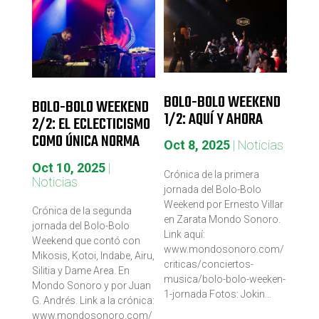
BOLO-BOLO WEEKEND
BOLO-BOLO WEEKEND
1/2: AQUÍ Y AHORA
2/2: EL ECLECTICISMO
COMO ÚNICA NORMA
Oct 8, 2025
|
Noticias
Oct 10, 2025
|
Crónica de la primera
Noticias
jornada del Bolo-Bolo
Weekend por Ernesto Villar
Crónica de la segunda
en Zarata Mondo Sonoro.
jornada del Bolo-Bolo
Link aquí:
Weekend que contó con
www.mondosonoro.com/
Mikosis, Kotoi, Indabe, Airu,
criticas/conciertos-
Silitia y Dame Area. En
musica/bolo-bolo-weeken-
Mondo Sonoro y por Juan
1-jornada Fotos: Jokin...
G. Andrés. Link a la crónica:
www.mondosonoro.com/