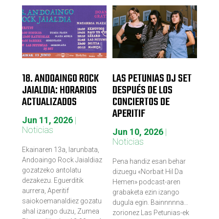
18. ANDOAINGO ROCK
LAS PETUNIAS DJ SET
JAIALDIA: HORARIOS
DESPUÉS DE LOS
ACTUALIZADOS
CONCIERTOS DE
APERITIF
Jun 11, 2026
|
Noticias
Jun 10, 2026
|
Noticias
Ekainaren 13a, larunbata,
Andoaingo Rock Jaialdiaz
Pena handiz esan behar
gozatzeko antolatu
dizuegu «Norbait Hil Da
dezakezu. Eguerditik
Hemen» podcast-aren
aurrera, Aperitif
grabaketa ezin izango
saiokoemanaldiez gozatu
dugula egin. Bainnnnna…
ahal izango duzu, Zumea
zorionez Las Petunias-ek