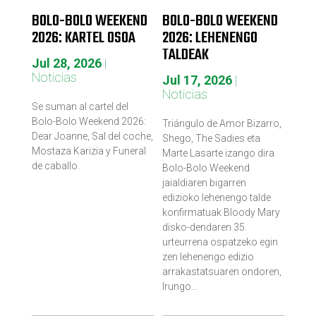
BOLO-BOLO WEEKEND
BOLO-BOLO WEEKEND
2026: KARTEL OSOA
2026: LEHENENGO
TALDEAK
Jul 28, 2026
|
Noticias
Jul 17, 2026
|
Noticias
Se suman al cartel del
Bolo-Bolo Weekend 2026:
Triángulo de Amor Bizarro,
Dear Joanne, Sal del coche,
Shego, The Sadies eta
Mostaza Karizia y Funeral
Marte Lasarte izango dira
de caballo.
Bolo-Bolo Weekend
jaialdiaren bigarren
edizioko lehenengo talde
konfirmatuak Bloody Mary
disko-dendaren 35.
urteurrena ospatzeko egin
zen lehenengo edizio
arrakastatsuaren ondoren,
Irungo...