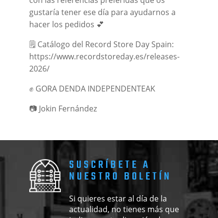
con las referencias preferidas que os
gustaría tener ese día para ayudarnos a
hacer los pedidos 💕
🗒 Catálogo del Record Store Day Spain:
https://www.recordstoreday.es/releases-
2026/
✊ GORA DENDA INDEPENDENTEAK
📷 Jokin Fernández
SUSCRÍBETE A
NUESTRO BOLETÍN
Si quieres estar al día de la
actualidad, no tienes más que