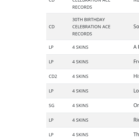
RECORDS
30TH BIRTHDAY
So
CD
CELEBRATION ACE
RECORDS
A 
LP
4 SKINS
Fr
LP
4 SKINS
Hi
CD2
4 SKINS
Lo
LP
4 SKINS
On
SG
4 SKINS
Ri
LP
4 SKINS
Th
LP
4 SKINS