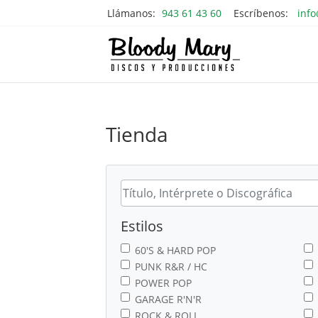
Llámanos:
943 61 43 60
Escríbenos:
inf
Tienda
Estilos
60'S & HARD POP
PUNK R&R / HC
POWER POP
GARAGE R'N'R
ROCK & ROLL