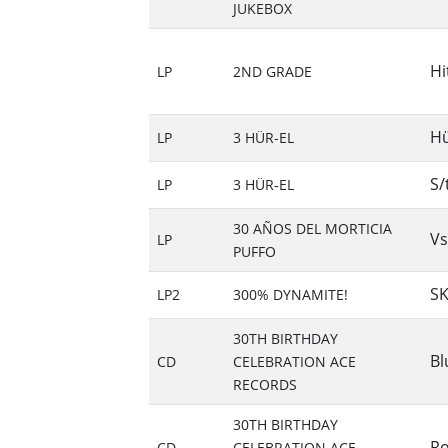
JUKEBOX
Hi
LP
2ND GRADE
Hü
LP
3 HÜR-EL
S/
LP
3 HÜR-EL
30 AÑOS DEL MORTICIA
Vs
LP
PUFFO
S
LP2
300% DYNAMITE!
30TH BIRTHDAY
Bl
CD
CELEBRATION ACE
RECORDS
30TH BIRTHDAY
Ro
CD
CELEBRATION ACE