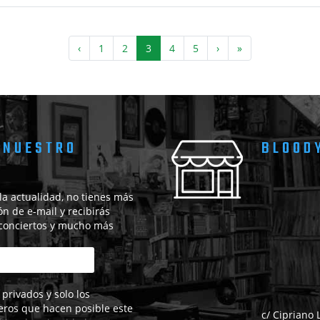
‹
1
2
3
4
5
›
»
 NUESTRO
BLOOD
 la actualidad, no tienes más
ón de e-mail y recibirás
 conciertos y mucho más
privados y solo los
eros que hacen posible este
c/ Cipriano 