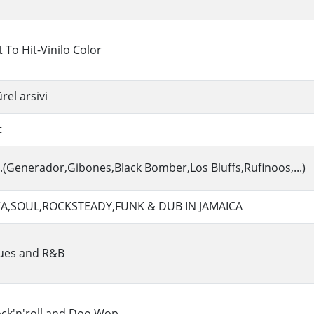
t To Hit-Vinilo Color
rel arsivi
t
.(Generador,Gibones,Black Bomber,Los Bluffs,Rufinoos,...)
KA,SOUL,ROCKSTEADY,FUNK & DUB IN JAMAICA
ues and R&B
ck'n'roll and Doo Wop