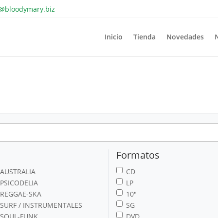
o@bloodymary.biz
Inicio
Tienda
Novedades
Formatos
AUSTRALIA
CD
PSICODELIA
LP
REGGAE-SKA
10"
SURF / INSTRUMENTALES
SG
SOUL-FUNK
DVD