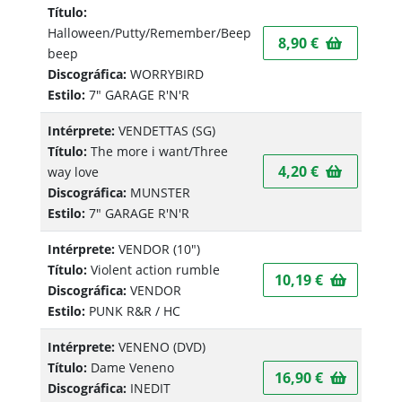
Título:
Halloween/Putty/Remember/Beep
8,90 €
beep
Discográfica:
WORRYBIRD
Estilo:
7" GARAGE R'N'R
Intérprete:
VENDETTAS
(SG)
Título:
The more i want/Three
4,20 €
way love
Discográfica:
MUNSTER
Estilo:
7" GARAGE R'N'R
Intérprete:
VENDOR
(10")
Título:
Violent action rumble
10,19 €
Discográfica:
VENDOR
Estilo:
PUNK R&R / HC
Intérprete:
VENENO
(DVD)
Título:
Dame Veneno
16,90 €
Discográfica:
INEDIT