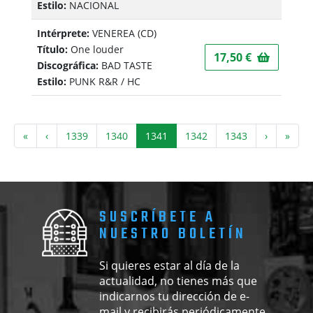
Estilo:
NACIONAL
Intérprete:
VENEREA
(CD)
Título:
One louder
17,50 €
Discográfica:
BAD TASTE
Estilo:
PUNK R&R / HC
«
‹
1339
1340
1341
1342
1343
›
»
SUSCRÍBETE A
NUESTRO BOLETÍN
Si quieres estar al día de la
actualidad, no tienes más que
indicarnos tu dirección de e-
mail y recibirás periódicamente