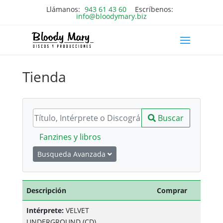
Llámanos:
943 61 43 60
Escríbenos:
info@bloodymary.biz
Tienda
Buscar
Fanzines y libros
Busqueda Avanzada
Descripción
Comprar
Intérprete:
VELVET
UNDERGROUND
(CD)