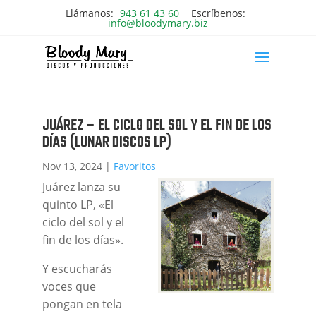
Llámanos:
943 61 43 60
Escríbenos:
info@bloodymary.biz
JUÁREZ – EL CICLO DEL SOL Y EL FIN DE LOS
DÍAS (LUNAR DISCOS LP)
Nov 13, 2024
|
Favoritos
Juárez lanza su
quinto LP, «El
ciclo del sol y el
fin de los días».
Y escucharás
voces que
pongan en tela