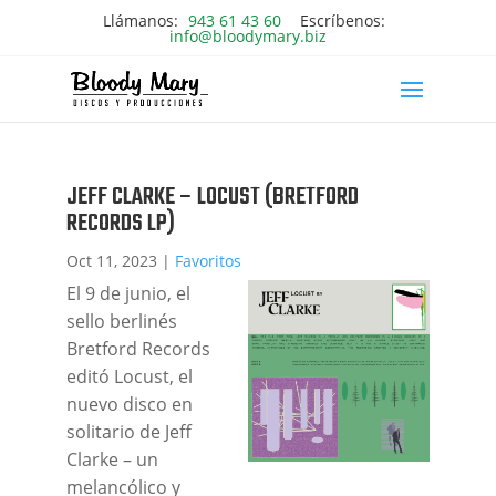
Llámanos:
943 61 43 60
Escríbenos:
info@bloodymary.biz
JEFF CLARKE – LOCUST (BRETFORD
RECORDS LP)
Oct 11, 2023
|
Favoritos
El 9 de junio, el
sello berlinés
Bretford Records
editó Locust, el
nuevo disco en
solitario de Jeff
Clarke – un
melancólico y