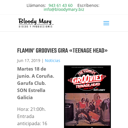
Llámanos:
943 61 43 60
Escríbenos:
info@bloodymary.biz
FLAMIN’ GROOVIES GIRA «TEENAGE HEAD»
Jun 17, 2019
|
Noticias
Martes 18 de
junio. A Coruña.
Garufa Club.
SON Estrella
Galicia
Hora: 21:00h.
Entrada
anticipada: 16