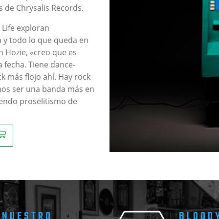
 de Chrysalis Records.
Life exploran
ca y todo lo que queda en
n Hozie, «creo que es
a fecha. Tiene dance-
k más flojo ahí. Hay rock
amos ser una banda más en
iendo proselitismo de
 NUESTRO
BLOOD