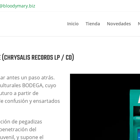
o@bloodymary.biz
Inicio
Tienda
Novedades
 (CHRYSALIS RECORDS LP / CD)
ar antes un paso atrás.
culturales BODEGA, cuyo
uturo a partir de
e confusión y ensartados
cción de pegadizas
 penetración del
uvenil, y supone el