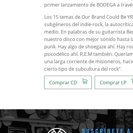
primer lanzamiento de BODEGA a través
Los 15 temas de Our Brand Could Be YR 
subgéneros del indie-rock, la autocríti
medio. En palabras de su guitarrista Be
nuestro disco con mejor sonido hasta l
punk. Hay algo de shoegaze ahí. Hay roc
psicodélico ahí. R.E.M también. Querí
una larga corriente de misioneros, hac
cierto tipo de subcultura del rock”.
Comprar CD
Comprar LP
SUSCRÍBETE A