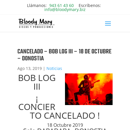
Llámanos:
943 61 43 60
Escríbenos:
info@bloodymary.biz
CANCELADO – BOB LOG III – 18 DE OCTUBRE
– DONOSTIA
Ago 13, 2019
|
Noticias
BOB LOG
III
¡
CONCIER
TO CANCELADO !
18 Octubre 2019