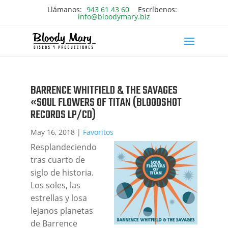
Llámanos:
943 61 43 60
Escríbenos:
info@bloodymary.biz
BARRENCE WHITFIELD & THE SAVAGES
«SOUL FLOWERS OF TITAN (BLOODSHOT
RECORDS LP/CD)
May 16, 2018
|
Favoritos
Resplandeciendo
tras cuarto de
siglo de historia.
Los soles, las
estrellas y losa
lejanos planetas
de Barrence