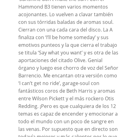
Hammond B3 tienen varios momentos
acojonantes. Lo vuelven a clavar también
con sus tórridas baladas de aromas soul.
Cierran con una cada cara del disco. La A
finaliza con ‘I’ll be home someday’ y sus
emotivos punteos y la que cierra el trabajo
se titula ‘Say what you want’ y es otra de las
aportaciones del citado Olive. Genial
órgano y luego ese chorro de voz del Señor
Barrencio. Me encantan otra versión como
‘I can’t get no ride’, garage-soul con
fantásticos coros de Beth Harris y aromas
entre Wilson Pickett y el más rockero Otis
Redding. ¡Pero es que cualquiera de los 12
temas es capaz de encender y emocionar a
todo el mundo con un poco de sangre en
las venas. Por supuesto que en directo son
todavía mejores y más calientes por lo que